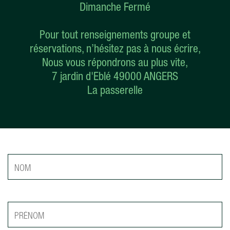
Dimanche Fermé
Pour tout renseignements groupe et
réservations, n’hésitez pas à nous écrire,
Nous vous répondrons au plus vite,
7 jardin d'Eblé 49000 ANGERS
La passerelle